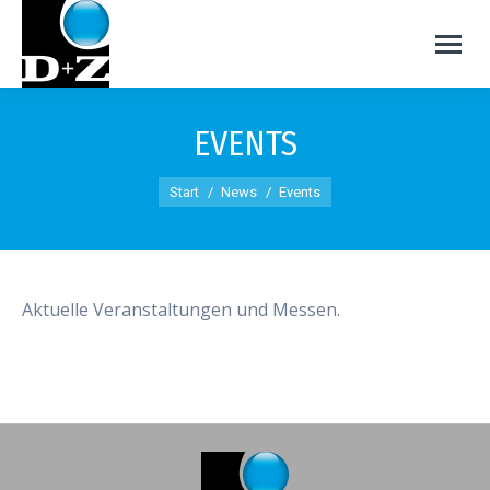
EVENTS
Sie befinden sich hier:
Start
News
Events
Aktuelle Veranstaltungen und Messen.