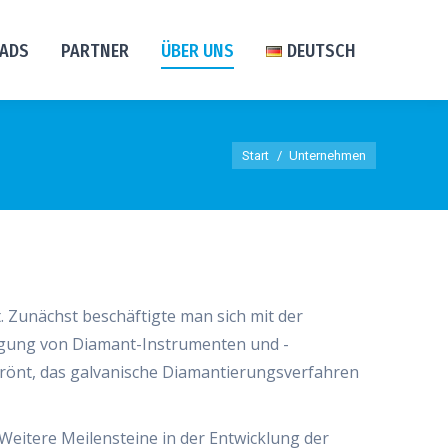
ADS
PARTNER
ÜBER UNS
DEUTSCH
Sie befinden sich hier:
Start
Unternehmen
 Zunächst beschäftigte man sich mit der
tigung von Diamant-Instrumenten und -
önt, das galvanische Diamantierungsverfahren
eitere Meilensteine in der Entwicklung der