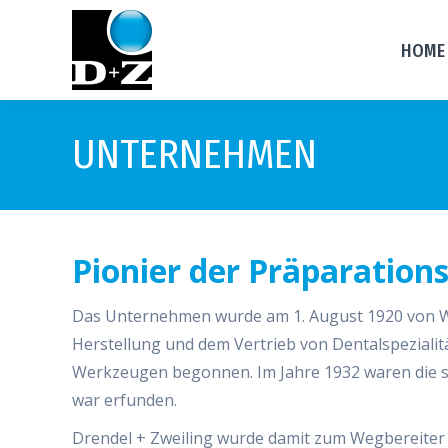
HOME
UNTERNEHMEN
Pionier der Präparation
Das Unternehmen wurde am 1. August 1920 von Wil
Herstellung und dem Vertrieb von Dentalspeziali
Werkzeugen begonnen. Im Jahre 1932 waren die 
war erfunden.
Drendel + Zweiling wurde damit zum Wegbereiter 